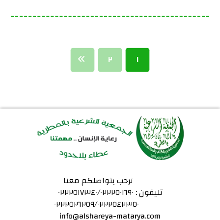
٢
١
نرحب بتواصلكم معنا
تليفون : ٠٢٢٢٥١٧٣٤٠/٠٢٢٢٥٠١٦٩٠
٠٢٢٢٥٢٦٢٥٩/٠٢٢٢٥٤٢٣٥٠
info@alshareya-matarya.com