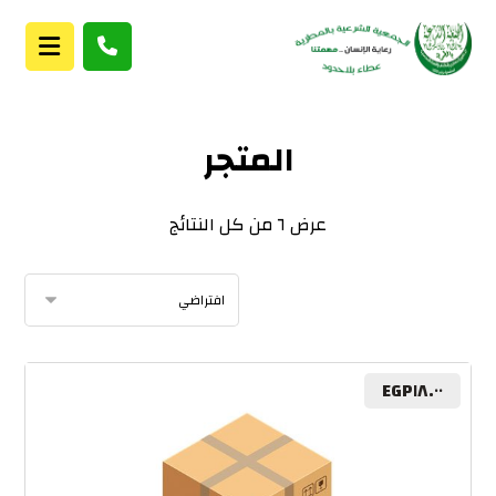
المتجر
عرض ⁦٦⁩ من كل النتائج
EGP
١٨.٠٠