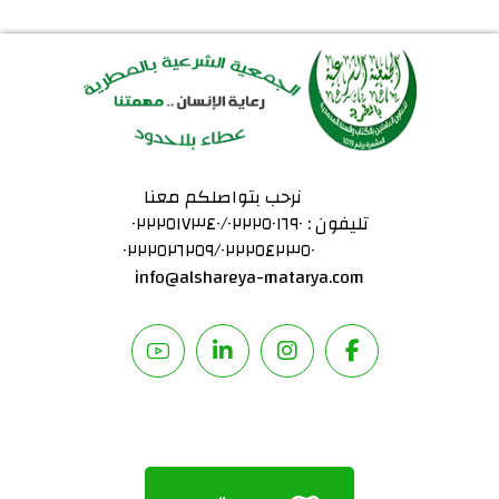
نرحب بتواصلكم معنا
تليفون : ٠٢٢٢٥١٧٣٤٠/٠٢٢٢٥٠١٦٩٠
٠٢٢٢٥٢٦٢٥٩/٠٢٢٢٥٤٢٣٥٠
info@alshareya-matarya.com