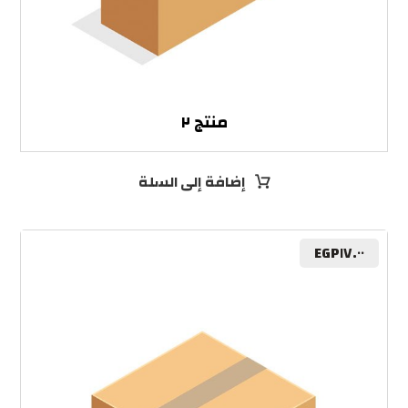
منتج ٢
إضافة إلى السلة
EGP
١٧.٠٠