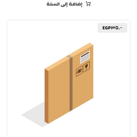
إضافة إلى السلة
EGP
٣٥.٠٠