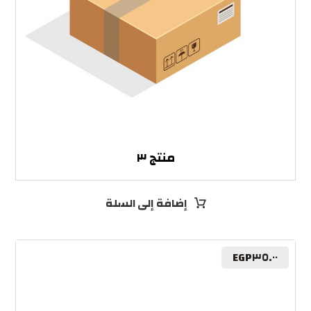
منتج ٣
إضافة إلى السلة
EGP
٣٥.٠٠