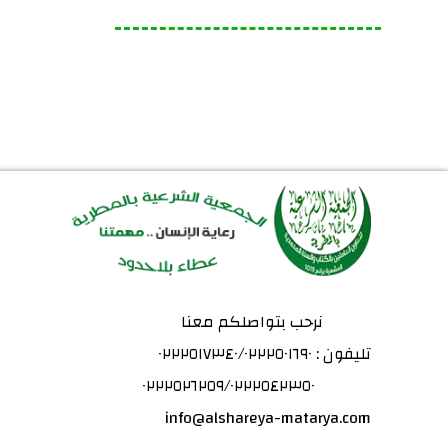
نرحب بتواصلكم معنا
تليفون : ٠٢٢٢٥١٧٣٤٠/٠٢٢٢٥٠١٦٩٠
٠٢٢٢٥٢٦٢٥٩/٠٢٢٢٥٤٢٣٥٠
info@alshareya-matarya.com