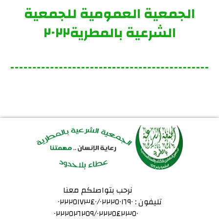
الجمعية العمومية للجمعية
الشرعية بالمطرية٢٠٢٢
نرحب بتواصلكم معنا
تليفون : ٠٢٢٢٥١٧٣٤٠/٠٢٢٢٥٠١٦٩٠
٠٢٢٢٥٢٦٢٥٩/٠٢٢٢٥٤٢٣٥٠