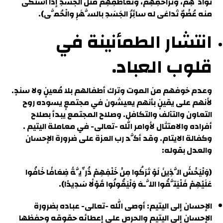
تَوادِّهِمْ، وتَراحُمِهِمْ، وتَعاطُفِهِمْ مَثَلُ الجَسَدِ إذا اشْتَكَى
منه عُضْوٌ تَداعَى له سائِرُ الجَسَدِ بالسَّهَرِ والْحُمَّى).
انتشار الطمأنينة في
قلوب العباد.
وعدم خوفهم من الموت وترك أطفالهم بلا مُعينٍ ولا سندٍ.
لأنهم على يقينٍ بأنهم يعيشون في مجتمعٍ يسوده روح
التعاون والتآلف والتكافل. وصلاح المجتمع يبدأ بصلاح
أفراده والامتثال لأوامر الله -تعالى- في معاملة اليتيم .
وكفالة الايتام. وقد أكَّد رب العزة على ضرورة الإحسان
والعدل بقوله:
(وَلْيَخْشَ الَّذِينَ لَوْ تَرَكُوا مِنْ خَلْفِهِمْ ذُرِّيَّةً ضِعَافًا خَافُوا
عَلَيْهِمْ فَلْيَتَّقُوا اللَّـهَ وَلْيَقُولُوا قَوْلًا سَدِيدًا).
الإحسان إلى اليتيم: أوصى الله -تعالى- عباده بضرورة
الإحسان إلى اليتيم والحرص على إعطائه حقوقه وحفظها