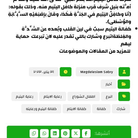
أمَّته بنيل شرف قرب منزلة كافل اليتيم منه. وذلك بقوله:
(أنا وكافِلُ اليَتِيمِ في الجَنَّةِ هَكَذا، وقالَ بإصْبَعَيْهِ السَّبَّابَةِ
والوُسْطَى).
كفالة اليتيم سببٌ في لين القلب وبُعده عن الشِّدَّة
والغِلظة
اتبرع وشارك باللي تقدر عليه لان تبرعك حماية
ليهم
للمزيد من المقالات والموضوعات
Magdeleslam Sabry
٣١ يناير، ٢٠٢٣
أخبار
اتبرع
اطفال الشوراع
رعاية الايتام
رعاية اليتيم
شارك
كفالة
كفالة الايتام
كفالة اليتيم ورعايته