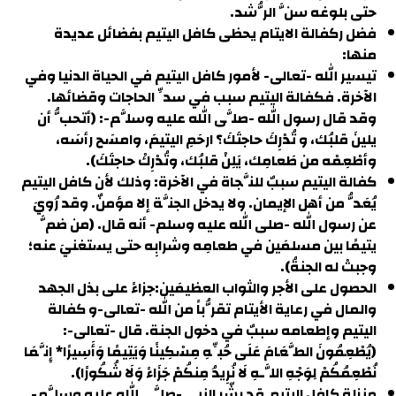
حتى بلوغه سنَّ الرُّشد.
فضل ركفالة الايتام يحظى كافل اليتيم بفضائل عديدة
منها:
تيسير الله -تعالى- لأمور كافل اليتيم في الحياة الدنيا وفي
الآخرة. فكفالة اليتيم سبب في سدِّ الحاجات وقضائها.
وقد قال رسول الله -صلَّى الله عليه وسلَّم-: (أتحبُّ أن
يلينَ قلبُك، و تُدْرِكَ حاجتَكَ؟ ارحَمِ اليتيمَ، وامسَح رأسَه،
وأطْعِمْه من طَعامِك، يَلِنْ قلبُك، وتُدْرِكْ حاجتَكَ).
كفالة اليتيم سببٌ للنَّجاة في الآخرة: وذلك لأن كافل اليتيم
يُعَدُّ من أهل الإيمان. ولا يدخل الجنَّة إلا مؤمنٌ. وقد رُويَ
عن رسول الله -صلى الله عليه وسلم- أنه قال. (من ضمَّ
يتيمًا بين مسلمَين في طعامِه وشرابِه حتى يستغنيَ عنه؛
وجبتْ له الجنةُ).
الحصول على الأجر والثواب العظيمَين:جزاءً على بذل الجهد
والمال في رعاية الأيتام تقرُّباً من الله -تعالى-و كفالة
اليتيم وإطعامه سببٌ في دخول الجنة. قال -تعالى-:
(يُطْعِمُونَ الطَّعَامَ عَلَى حُبِّهِ مِسْكِينًا وَيَتِيمًا وَأَسِيرًا* إِنَّمَا
نُطْعِمُكُمْ لِوَجْهِ اللَّـهِ لَا نُرِيدُ مِنكُمْ جَزَاءً وَلَا شُكُورًا).
منزلة كافل اليتيم.قد بشّر النبي -صلَّى الله عليه وسلَّم-