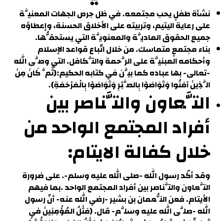
نشأة طفلٍ يحب مجتمعه. في ظل حِرص الجهات المعنيَّة
على رعاية اليتيم، وتربيته على الأخلاق الحسنة، وإعطاؤه
جميع الحقوق الماديَّة والمعنويَّة التي يستحقُّها.
بناء مجتمعٍ متماسك. من خلال اتّباع قواعد الإسلام
وأحكامه المبنيَّة على الرَّحمة والتَّكافل. التي وصَّى الله
-تعالى- بها عباده كما بيَّن في كتابه الحكيم:
(ثُمَّ كَانَ مِنَ
الَّذِينَ آمَنُوا وَتَوَاصَوْا بِالصَّبْرِ وَتَوَاصَوْا بِالْمَرْحَمَةِ).
التَّعاون والتَّناصر بين
أفراد المجتمع الواحد من
خلال كفالة الايتام:
وقد أكّد رسول الله -صلى الله عليه وسلم-. على ضرورة
التَّعاون والتَّناصر بين أفراد المجتمع الواحد .بما فيهم
الأيتام. فعن النُّعمان بن بشير -رضي الله عنه- أنّ رسول
الله -صلَّى الله عليه وسلَّم- قال. (مَثَلُ المُؤْمِنِينَ في